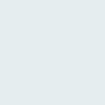
©
Urheberrecht. Alle Rechte vorbehalten.
n meinem Haus biete ich Ihnen einen
I
geschützten Raum,- einen Ort der Ruhe, der
Vertraulichkeit. Ich nehme mir die nötige Zeit
für Ihr Anliegen.
Ich arbeite im Bereich der Trauerarbeit.
Menschen in der Zeit des Abschieds und der
Neuorientierung achtsam zu begleiten ist
meine Aufgabe, wobei ich mit Herz und
Verstand an Ihrer Seite bin.
Darüber hinaus unterstütze ich in