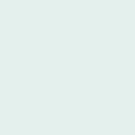
Lebenssituationen , wie Tennung oder
Scheidung, Mobbingerfahrungen, oder bei
individuellen Konflikten und inneren
Herausforderungen. Ich verfüge über eine
langjährige Erfahrung und meine Arbeit ist von
fachlicher Klarheit, Empathie und einem
respektvollen Blick auf Ihre persönliche
Situation gerichtet.
Seit vielen Jahren arbeite ich mit namhaften
Bestattern vom Niederrhein, Moers, Duisburg
und Umgebung als Trauerrednerin zusammen.
Mir ist es ein Anliegen, den Abschied so zu
gestalten, dass wir den verstorbenen Menschen
würdig und liebevoll verabschieden. Meine
Trauerrede ist immer individuell und
einzigartig. Durch meine Ausbildung, kann ich