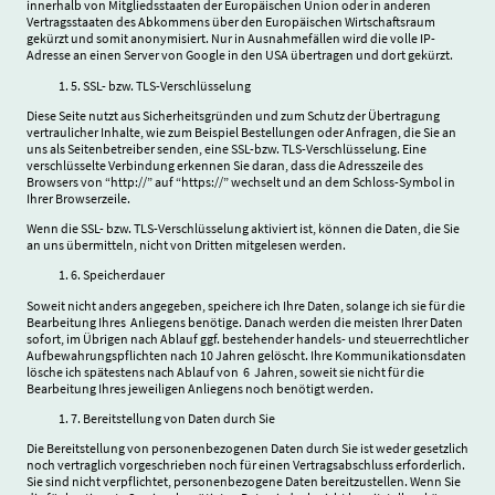
innerhalb von Mitgliedsstaaten der Europäischen Union oder in anderen
Vertragsstaaten des Abkommens über den Europäischen Wirtschaftsraum
gekürzt und somit anonymisiert. Nur in Ausnahmefällen wird die volle IP-
Adresse an einen Server von Google in den USA übertragen und dort gekürzt.
5. SSL- bzw. TLS-Verschlüsselung
Diese Seite nutzt aus Sicherheitsgründen und zum Schutz der Übertragung
vertraulicher Inhalte, wie zum Beispiel Bestellungen oder Anfragen, die Sie an
uns als Seitenbetreiber senden, eine SSL-bzw. TLS-Verschlüsselung. Eine
verschlüsselte Verbindung erkennen Sie daran, dass die Adresszeile des
Browsers von “http://” auf “https://” wechselt und an dem Schloss-Symbol in
Ihrer Browserzeile.
Wenn die SSL- bzw. TLS-Verschlüsselung aktiviert ist, können die Daten, die Sie
an uns übermitteln, nicht von Dritten mitgelesen werden.
6. Speicherdauer
Soweit nicht anders angegeben, speichere ich Ihre Daten, solange ich sie für die
Bearbeitung Ihres Anliegens benötige. Danach werden die meisten Ihrer Daten
sofort, im Übrigen nach Ablauf ggf. bestehender handels- und steuerrechtlicher
Aufbewahrungspflichten nach 10 Jahren gelöscht. Ihre Kommunikationsdaten
lösche ich spätestens nach Ablauf von 6 Jahren, soweit sie nicht für die
Bearbeitung Ihres jeweiligen Anliegens noch benötigt werden.
7. Bereitstellung von Daten durch Sie
Die Bereitstellung von personenbezogenen Daten durch Sie ist weder gesetzlich
noch vertraglich vorgeschrieben noch für einen Vertragsabschluss erforderlich.
Sie sind nicht verpflichtet, personenbezogene Daten bereitzustellen. Wenn Sie