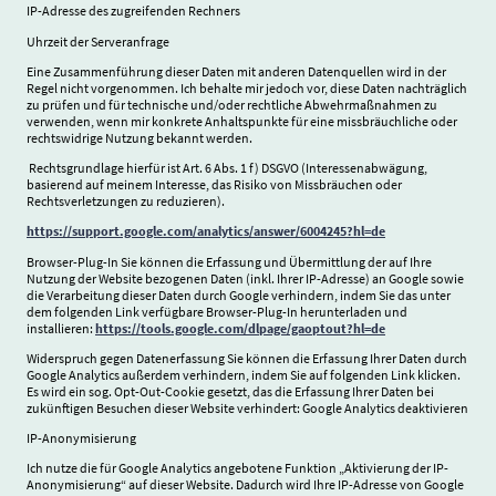
IP-Adresse des zugreifenden Rechners
Uhrzeit der Serveranfrage
Eine Zusammenführung dieser Daten mit anderen Datenquellen wird in der
Regel nicht vorgenommen. Ich behalte mir jedoch vor, diese Daten nachträglich
zu prüfen und für technische und/oder rechtliche Abwehrmaßnahmen zu
verwenden, wenn mir konkrete Anhaltspunkte für eine missbräuchliche oder
rechtswidrige Nutzung bekannt werden.
Rechtsgrundlage hierfür ist Art. 6 Abs. 1 f) DSGVO (Interessenabwägung,
basierend auf meinem Interesse, das Risiko von Missbräuchen oder
Rechtsverletzungen zu reduzieren).
https://support.google.com/analytics/answer/6004245?hl=de
Browser-Plug-In Sie können die Erfassung und Übermittlung der auf Ihre
Nutzung der Website bezogenen Daten (inkl. Ihrer IP-Adresse) an Google sowie
die Verarbeitung dieser Daten durch Google verhindern, indem Sie das unter
dem folgenden Link verfügbare Browser-Plug-In herunterladen und
installieren:
https://tools.google.com/dlpage/gaoptout?hl=de
Widerspruch gegen Datenerfassung Sie können die Erfassung Ihrer Daten durch
Google Analytics außerdem verhindern, indem Sie auf folgenden Link klicken.
Es wird ein sog. Opt-Out-Cookie gesetzt, das die Erfassung Ihrer Daten bei
zukünftigen Besuchen dieser Website verhindert: Google Analytics deaktivieren
IP-Anonymisierung
Ich nutze die für Google Analytics angebotene Funktion „Aktivierung der IP-
Anonymisierung“ auf dieser Website. Dadurch wird Ihre IP-Adresse von Google