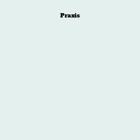
Praxis
©
Urheberrecht. Alle Rechte vorbehalten.
n meinem Haus biete ich Ihnen einen
I
geschützten Raum,- einen Ort der Ruhe, der
Vertraulichkeit. Ich nehme mir die nötige Zeit
für Ihr Anliegen.
Ich arbeite im Bereich der Trauerarbeit.
Menschen in der Zeit des Abschieds und der
Neuorientierung achtsam zu begleiten ist
meine Aufgabe, wobei ich mit Herz und