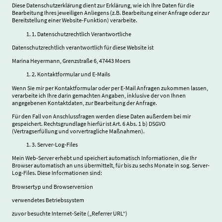
Diese Datenschutzerklärung dient zur Erklärung, wie ich Ihre Daten für die
Bearbeitung Ihres jeweiligen Anliegens (z.B. Bearbeitung einer Anfrage oder zur
Bereitstellung einer Website-Funktion) verarbeite.
1. Datenschutzrechtlich Verantwortliche
Datenschutzrechtlich verantwortlich für diese Website ist
Marina Heyermann, Grenzstraße 6, 47443 Moers
2. Kontaktformular und E-Mails
Wenn Sie mir per Kontaktformular oder per E-Mail Anfragen zukommen lassen,
verarbeite ich Ihre darin gemachten Angaben, inklusive der von Ihnen
angegebenen Kontaktdaten, zur Bearbeitung der Anfrage.
Für den Fall von Anschlussfragen werden diese Daten außerdem bei mir
gespeichert. Rechtsgrundlage hierfür ist Art. 6 Abs. 1 b) DSGVO
(Vertragserfüllung und vorvertragliche Maßnahmen).
3. Server-Log-Files
Mein Web-Server erhebt und speichert automatisch Informationen, die Ihr
Browser automatisch an uns übermittelt, für bis zu sechs Monate in sog. Server-
Log-Files. Diese Informationen sind:
Browsertyp und Browserversion
verwendetes Betriebssystem
zuvor besuchte Internet-Seite („Referrer URL“)