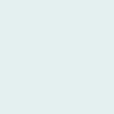
Verstand an Ihrer Seite bin.
Darüber hinaus unterstütze ich in
Lebenssituationen , wie Tennung oder
Scheidung, Mobbingerfahrungen, oder bei
individuellen Konflikten und inneren
Herausforderungen. Ich verfüge über eine
langjährige Erfahrung und meine Arbeit ist von
fachlicher Klarheit, Empathie und einem
respektvollen Blick auf Ihre persönliche
Situation gerichtet.
Seit vielen Jahren arbeite ich mit namhaften
Bestattern vom Niederrhein, Moers, Duisburg
und Umgebung als Trauerrednerin zusammen.
Mir ist es ein Anliegen, den Abschied so zu
gestalten, dass wir den verstorbenen Menschen
würdig und liebevoll verabschieden. Meine